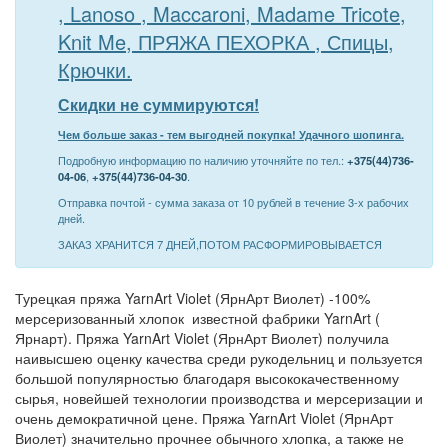
, Lanoso , Maccaroni, Madame Tricote,
Knit Me, ПРЯЖА ПЕХОРКА , Спицы,
Крючки.
Скидки не суммируются!
Чем больше заказ - тем выгодней покупка! Удачного шопинга.
Подробную информацию по наличию уточняйте по тел.:
+375(44)736-
04-06
,
+375(44)736-04-30
.
Отправка почтой - сумма заказа от 10 рублей в течение 3-х рабочих
дней.
ЗАКАЗ ХРАНИТСЯ 7 ДНЕЙ,ПОТОМ РАСФОРМИРОВЫВАЕТСЯ
Турецкая пряжа YarnArt Violet (ЯрнАрт Виолет) -100%
мерсеризованный хлопок известной фабрики YarnArt (
Ярнарт). Пряжа YarnArt Violet (ЯрнАрт Виолет) получила
наивысшею оценку качества среди рукодельниц и пользуется
большой популярностью благодаря высококачественному
сырья, новейшей технологии производства и мерсеризации и
очень демократичной цене. Пряжа YarnArt Violet (ЯрнАрт
Виолет) значительно прочнее обычного хлопка, а также не