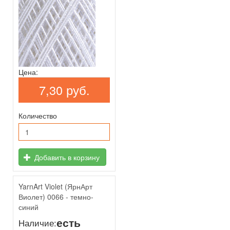
Цена:
7,30 руб.
Количество
Добавить в корзину
YarnArt Violet (ЯрнАрт
Виолет) 0066 - темно-
синий
есть
Наличие: