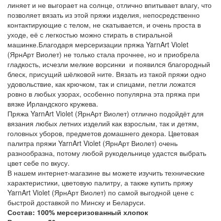
линяет и не выгорает на солнце, отлично впитывает влагу, что
позволяет вязать из этой пряжи изделия, непосредственно
контактирующие с телом, не скатывается, и очень проста в
уходе, её с легкостью можно стирать в стиральной
машинке.Благодаря мерсеризации пряжа YarnArt Violet
(ЯрнАрт Виолет) не только стала прочнее, но и приобрела
гладкость, исчезли мелкие ворсинки и появился благородный
блеск, присущий шёлковой ните. Вязать из такой пряжи одно
удовольствие, как крючком, так и спицами, петли ложатся
ровно в любых узорах, особенно популярна эта пряжа при
вязке Ирландского кружева.
Пряжа YarnArt Violet (ЯрнАрт Виолет) отлично подойдёт для
вязания любых летних изделий как взрослым, так и детям,
головных уборов, предметов домашнего декора. Цветовая
палитра пряжи YarnArt Violet (ЯрнАрт Виолет) очень
разнообразна, потому любой рукодельнице удастся выбрать
цвет себе по вкусу.
В нашем интернет-магазине вы можете изучить технические
характеристики, цветовую палитру, а также купить пряжу
YarnArt Violet (ЯрнАрт Виолет) по самой выгодной цене с
быстрой доставкой по Минску и Беларуси.
Состав: 100% мерсеризованный хлопок