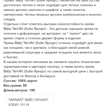
Пряжа Baby YarnArt (Бэби Ярнарт), несмотря на свой состав,
достаточно тёплая и легко подойдёт для тёплых осенних и
зимних детских шапочек и шарфов, а также пинеток,
свитерочков, тёплых вязаных детских комбинезонов и конечно
пледов.
Отдельно стоит отметить высокую износостойкость пряжи
Baby YarnArt (Бэби Ярнарт) . Эта детская турецкая пряжа не
склонна к деформации, не выгорает, не " теряет" цвет во
время стирок и отлично держит форму в изделии.
Пряжа Baby YarnArt (Бэби Ярнарт) отлично подойдёт для вязки
как спицами, так и крючком, а благодаря своей ровной,
равномерной структуре и средней толщине она вяжется легко
и быстро.
В нашем интернет-магазине вы сможете изучить технические
характеристики и цветовую палитру, а также купить пряжу
Baby YarnArt (Бэби Ярнарт) по самой выгодной цене с быстрой
доставкой по Минску и Беларуси.
Состав: 100% акрил
Вес,грамм: 50
Длина,метров: 150
YARNART BABY (ЯРНАРТ
БЭБИ) 10119