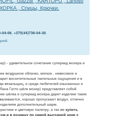
TROFIL, Gazzal , KARTOPU , Lanoso
ЕХОРКА , Спицы, Крючки.
6-04-06
,
+375(44)736-04-30
.
дней.
хер) - удивительное сочетание суперкид мохера и
шее воздушное облачко, мягкое , невесомое и
) дарит восхитительные тактильные ощущения и в
еди вязальщиц, и среди любителей изысканных и
( Лана Гатто шёлк мохер) представляет собой
ие шёлка и суперкид мохера дарит изделию такие
 сваливаются, хорошо пропускают воздух, отлично
 изделиям дополнительный шарм.
ристики и цветовую палитру, а так же
купить
птом и в розницу по самой выгодной цене с