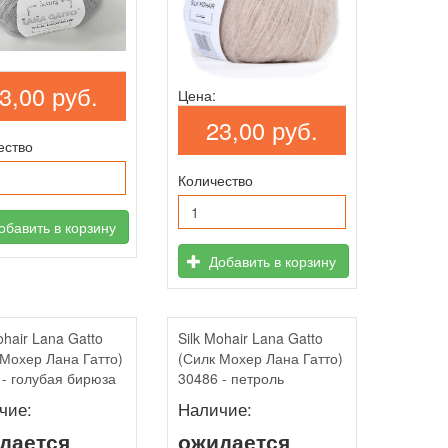
3,00 руб.
Цена:
23,00 руб.
ество
Количество
бавить в корзину
Добавить в корзину
ohair Lana Gatto
Silk Mohair Lana Gatto
 Мохер Лана Гатто)
(Силк Мохер Лана Гатто)
 - голубая бирюза
30486 - петроль
чие:
Наличие:
дается
ожидается