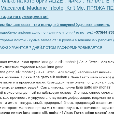
Только на категории ALIZE , NAKO , YarnArt, E
 Maccaroni, Madame Tricote, Knit Me, ПРЯЖА П
кидки не суммируются!
ем больше заказ - тем выгодней покупка! Удачного шопинга.
одробную информацию по наличию уточняйте по тел.:
+375(44)73
тправка почтой - сумма заказа от 10 рублей в течение 3-х рабочих 
АКАЗ ХРАНИТСЯ 7 ДНЕЙ,ПОТОМ РАСФОРМИРОВЫВАЕТСЯ
ная итальянская пряжа lana gatto silk mohair ( Лана Гатто шёлк мо
т известной торговой марки lana gatto.
ana gatto silk mohair ( Лана Гатто шёлк мохер) напоминает нежней
не колючее. Пряжа lana gatto silk mohair ( Лана Гатто шёлк мохер
е вязки и в процессе носки, благодаря чему очень популярна и ср
ивных вязанных вещей. Сама ниточка пряжи lana gatto silk mohair 
й мохер спряденный на шёлковую основу. Это изысканное сочетан
а, как: прочность и упругость, отсутствие деформации, изделия не
ют и имеют натуральный, природный блеск, придающий вязанным
 интернет-магазине пряжи мы можете изучить технические характе
скую пряжу lana gatto silk mohair ( Лана Гатто шёлк мохер) о