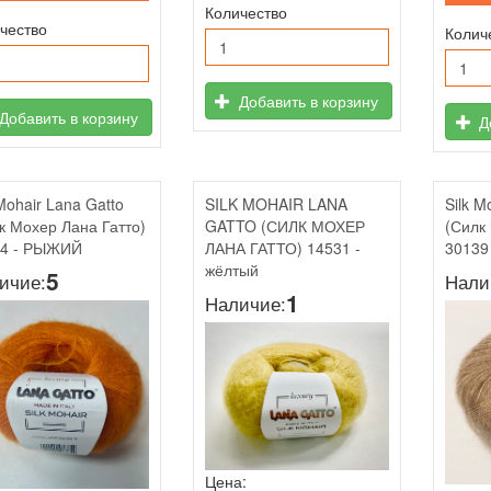
Количество
чество
Колич
Добавить в корзину
Добавить в корзину
До
 Mohair Lana Gatto
SILK MOHAIR LANA
Silk M
к Мохер Лана Гатто)
GATTO (СИЛК МОХЕР
(Силк
24 - РЫЖИЙ
ЛАНА ГАТТО) 14531 -
30139
жёлтый
5
ичие:
Нали
1
Наличие:
Цена: