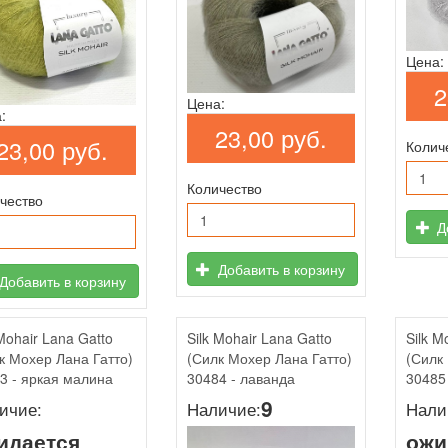
Цена:
2
Цена:
:
23,00 руб.
23,00 руб.
Колич
Количество
чество
До
Добавить в корзину
Добавить в корзину
 Mohair Lana Gatto
Silk Mohair Lana Gatto
Silk M
к Мохер Лана Гатто)
(Силк Мохер Лана Гатто)
(Силк
3 - яркая малина
30484 - лаванда
30485
9
ичие:
Наличие:
Нали
идается
ожи