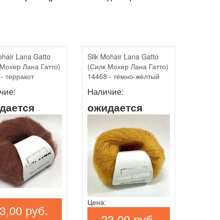
ohair Lana Gatto
Silk Mohair Lana Gatto
 Мохер Лана Гатто)
(Силк Мохер Лана Гатто)
- терракот
14468 - тёмно-жёлтый
чие:
Наличие:
дается
ожидается
Цена:
3,00 руб.
23,00 руб.