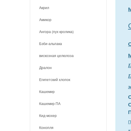
Акрил
Амикор
Ангора (пух кролика)
Бэби-альпака
вискозная целюлоза
Дралон
П
Египетский хлопок
з
Кашемир
Кашемир ПА
Кид-мохер
П
Конопля