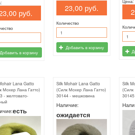
Цена:
:
23,00 руб.
2
23,00 руб.
Количество
Колич
чество
Добавить в корзину
До
Добавить в корзину
 Mohair Lana Gatto
Silk Mohair Lana Gatto
Silk M
к Мохер Лана Гатто)
(Силк Мохер Лана Гатто)
(Силк
3 - желтовато-
30144 - мешковина
30145
ный
Наличие:
Нали
есть
ичие:
ожидается