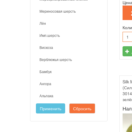
Цена
Мериносовая шерсть
Лён
Коли
Имп.шерсть
Вискоза
Верблюжья шерсть
Бамбук
Silk
Ангора
(Сил
3014
Альпака
зелё
Нал
Применить
Сбросить