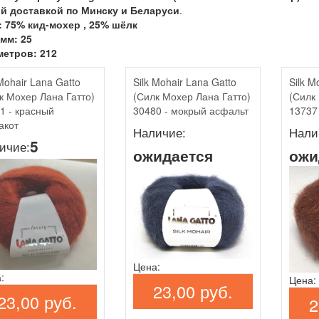
й доставкой по Минску и Беларуси
.
: 75% кид-мохер , 25% шёлк
мм: 25
метров: 212
 Mohair Lana Gatto
Silk Mohair Lana Gatto
Silk M
к Мохер Лана Гатто)
(Силк Мохер Лана Гатто)
(Силк
1 - красный
30480 - мокрый асфальт
13737 
акот
Наличие:
Нали
5
ичие:
ожидается
ожи
Цена:
:
Цена:
23,00 руб.
23,00 руб.
2