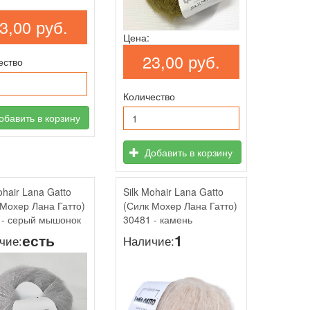
3,00 руб.
Цена:
23,00 руб.
ество
Количество
бавить в корзину
Добавить в корзину
ohair Lana Gatto
Silk Mohair Lana Gatto
 Мохер Лана Гатто)
(Силк Мохер Лана Гатто)
 - серый мышонок
30481 - камень
есть
1
чие:
Наличие: