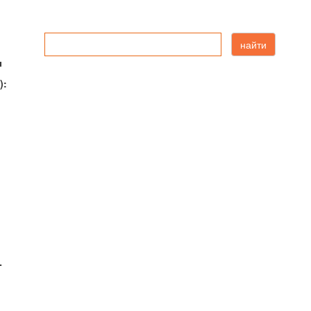
найти
ы
):
-