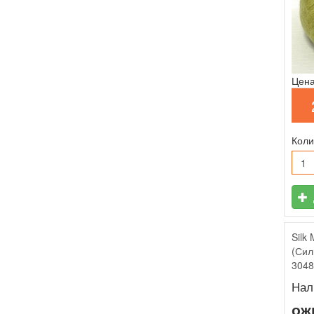
Цена
Коли
Silk
(Сил
3048
Нал
ож