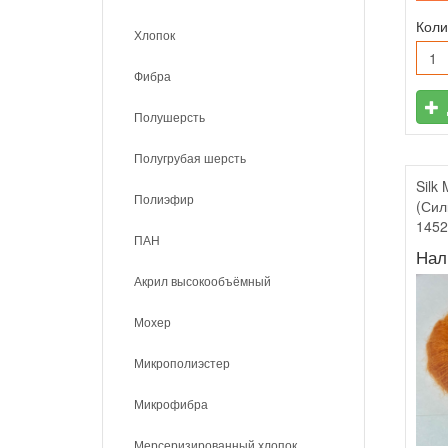
Коли
Хлопок
Фибра
Полушерсть
Полугрубая шерсть
Silk
Полиэфир
(Сил
145
ПАН
Нал
Акрил высокообъёмный
Мохер
Микрополиэстер
Микрофибра
Мерсеризированный хлопок