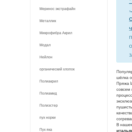
*
,
Меринос экстрафайн
С
Металлик
Ч
Микрофибра Акрил
П
Модал
О
З
Нейлон
органический хлопок
Популяр
шёлка о
Полиакрил
Пряжа l
совсем 
Полиамид
процесс
эксклюз
Полиэстер
пушисты
качеств
пух норки
согрева
В нашем
Пух яка
итальян