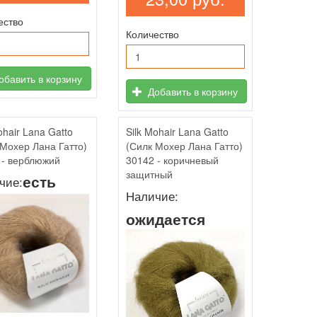
ество
Количество
бавить в корзину
Добавить в корзину
ohair Lana Gatto
Silk Mohair Lana Gatto
 Мохер Лана Гатто)
(Силк Мохер Лана Гатто)
 - верблюжий
30142 - коричневый
защитный
есть
чие:
Наличие:
ожидается