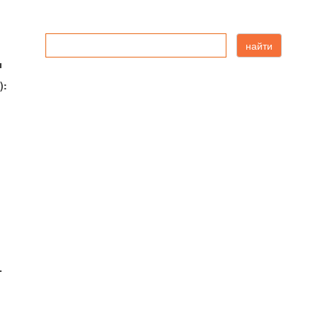
найти
ы
):
-