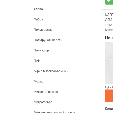
Хлопок
KAR
Фибра
GRA
ЭЛИ
Полушерсть
K13
Нал
Полугрубая шерсть
Полиэфир
ПАН
Акрил высокообъёмный
Мохер
Цена
Микрополиэстер
Микрофибра
Коли
Мерсеризированный хлопок