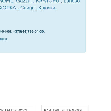
TROFIL, Gazzal , KARTOPU , Lanoso
ЕХОРКА , Спицы, Крючки.
6-04-06
,
+375(44)736-04-30
.
дней.
OPU ELITE WOOL
KARTOPU ELITE WOOL