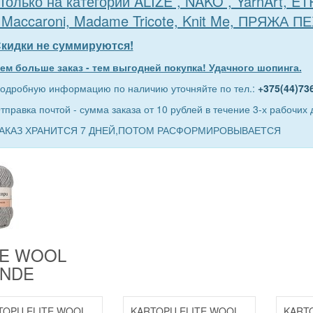
Только на категории ALIZE , NAKO , YarnArt, E
 Maccaroni, Madame Tricote, Knit Me, ПРЯЖА П
кидки не суммируются!
ем больше заказ - тем выгодней покупка! Удачного шопинга.
одробную информацию по наличию уточняйте по тел.:
+375(44)73
тправка почтой - сумма заказа от 10 рублей в течение 3-х рабочих 
АКАЗ ХРАНИТСЯ 7 ДНЕЙ,ПОТОМ РАСФОРМИРОВЫВАЕТСЯ
TE WOOL
NDE
TOPU ELITE WOOL
KARTOPU ELITE WOOL
KART