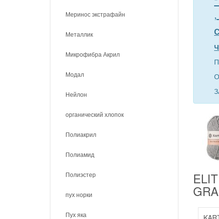
*
,
Меринос экстрафайн
С
Металлик
Ч
Микрофибра Акрил
П
Модал
О
З
Нейлон
органический хлопок
Полиакрил
Полиамид
ELI
Полиэстер
GRA
пух норки
Пух яка
KAR