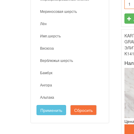
Мериносовая шерсть
Лён
KAR
Имп.шерсть
GRA
ЭЛИ
Вискоза
K14
Верблюжья шерсть
Нал
Бамбук
Ангора
Альпака
Применить
Сбросить
Цена