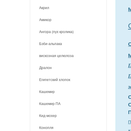
Акрил
Амикор
Ангора (пух кролика)
Бэби-альпака
вискозная целюлоза
Дралон
П
Египетский хлопок
з
Кашемир
Кашемир ПА
Кид-мохер
П
Конопля