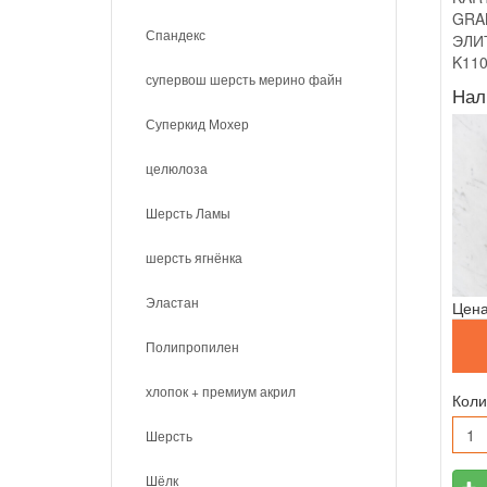
GRA
Спандекс
ЭЛИ
K11
супервош шерсть мерино файн
Нал
Суперкид Мохер
целюлоза
Шерсть Ламы
шерсть ягнёнка
Эластан
Цена
Полипропилен
хлопок + премиум акрил
Коли
Шерсть
Шёлк