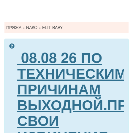
Вы
ПРЯЖА
»
NAKO
»
ELIT BABY
здесь
08.08 26 ПО
ТЕХНИЧЕСКИМ
ПРИЧИНАМ
ВЫХОДНОЙ.ПР
СВОИ