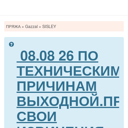
Вы
ПРЯЖА
»
Gazzal
»
SISLEY
здесь
08.08 26 ПО
ТЕХНИЧЕСКИМ
ПРИЧИНАМ
ВЫХОДНОЙ.ПР
СВОИ