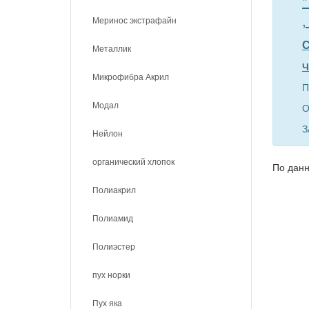
*
,
Меринос экстрафайн
С
Металлик
Ч
Микрофибра Акрил
П
Модал
О
З
Нейлон
органический хлопок
По данн
Полиакрил
Полиамид
Полиэстер
пух норки
Пух яка