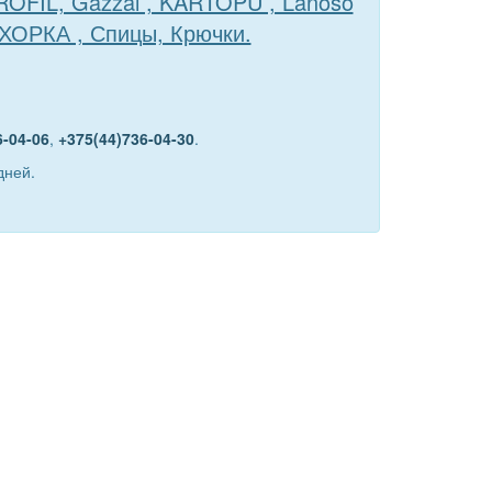
TROFIL, Gazzal , KARTOPU , Lanoso
ЕХОРКА , Спицы, Крючки.
6-04-06
,
+375(44)736-04-30
.
дней.