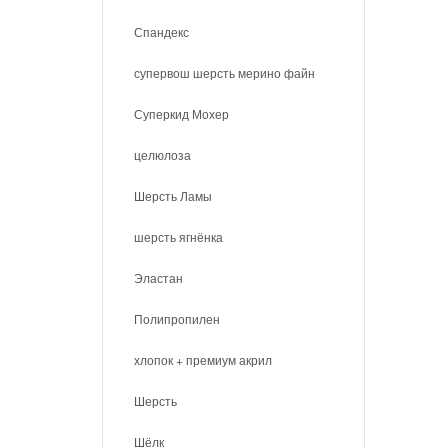
Спандекс
супервош шерсть мерино файн
Суперкид Мохер
целюлоза
Шерсть Ламы
шерсть ягнёнка
Эластан
Полипропилен
хлопок + премиум акрил
Шерсть
Шёлк