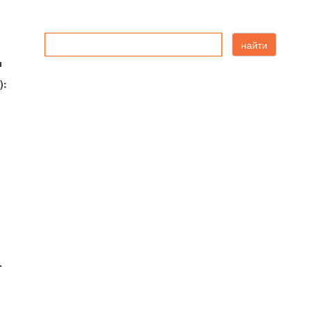
найти
ы
):
-