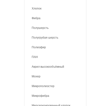
Хлопок
Фибра
Полушерсть
Полугрубая шерсть
Полиэфир
ПАН
Акрил высокообъёмный
Мохер
Микрополиэстер
Микрофибра
Мерсеризированный хлопок