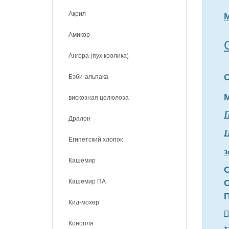
Акрил
Амикор
Ангора (пух кролика)
Бэби-альпака
вискозная целюлоза
Дралон
П
Египетский хлопок
з
Кашемир
Кашемир ПА
Кид-мохер
П
Конопля