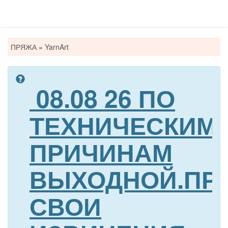
Вы
ПРЯЖА
»
YarnArt
здесь
08.08 26 ПО
ТЕХНИЧЕСКИМ
ПРИЧИНАМ
ВЫХОДНОЙ.ПР
СВОИ