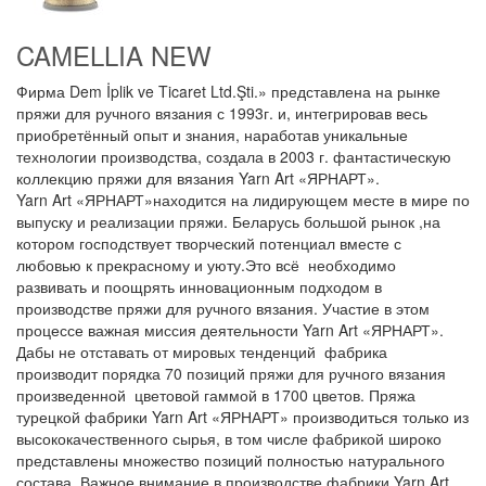
CAMELLIA NEW
Фирма Dem İplik ve Ticaret Ltd.Şti.» представлена на рынке
пряжи для ручного вязания с 1993г. и, интегрировав весь
приобретённый опыт и знания, наработав уникальные
технологии производства, создала в 2003 г. фантастическую
коллекцию пряжи для вязания Yarn Art «ЯРНАРТ».
Yarn Art «ЯРНАРТ»находится на лидирующем месте в мире по
выпуску и реализации пряжи. Беларусь большой рынок ,на
котором господствует творческий потенциал вместе с
любовью к прекрасному и уюту.Это всё необходимо
развивать и поощрять инновационным подходом в
производстве пряжи для ручного вязания. Участие в этом
процессе важная миссия деятельности Yarn Art «ЯРНАРТ».
Дабы не отставать от мировых тенденций фабрика
производит порядка 70 позиций пряжи для ручного вязания
произведенной цветовой гаммой в 1700 цветов. Пряжа
турецкой фабрики Yarn Art «ЯРНАРТ» производиться только из
высококачественного сырья, в том числе фабрикой широко
представлены множество позиций полностью натурального
состава. Важное внимание в производстве фабрики Yarn Art