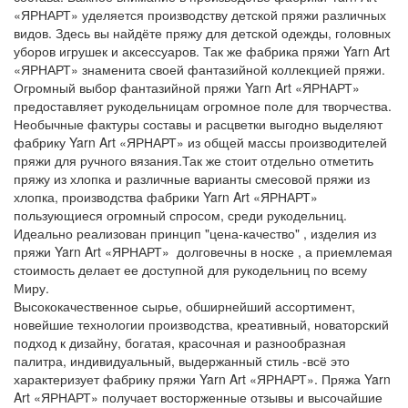
«ЯРНАРТ» уделяется производству детской пряжи различных
видов. Здесь вы найдёте пряжу для детской одежды, головных
уборов игрушек и аксессуаров. Так же фабрика пряжи Yarn Art
«ЯРНАРТ» знаменита своей фантазийной коллекцией пряжи.
Огромный выбор фантазийной пряжи Yarn Art «ЯРНАРТ»
предоставляет рукодельницам огромное поле для творчества.
Необычные фактуры составы и расцветки выгодно выделяют
фабрику Yarn Art «ЯРНАРТ» из общей массы производителей
пряжи для ручного вязания.Так же стоит отдельно отметить
пряжу из хлопка и различные варианты смесовой пряжи из
хлопка, производства фабрики Yarn Art «ЯРНАРТ»
пользующиеся огромный спросом, среди рукодельниц.
Идеально реализован принцип "цена-качество" , изделия из
пряжи Yarn Art «ЯРНАРТ» долговечны в носке , а приемлемая
стоимость делает ее доступной для рукодельниц по всему
Миру.
Высококачественное сырье, обширнейший ассортимент,
новейшие технологии производства, креативный, новаторский
подход к дизайну, богатая, красочная и разнообразная
палитра, индивидуальный, выдержанный стиль -всё это
характеризует фабрику пряжи Yarn Art «ЯРНАРТ». Пряжа Yarn
Art «ЯРНАРТ» получает восторженные отзывы и высочайшие