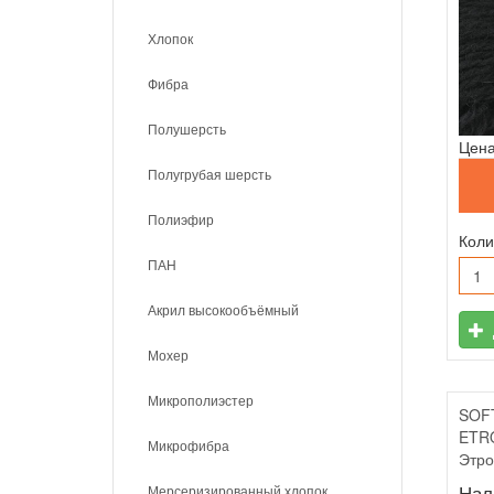
Хлопок
Фибра
Полушерсть
Цена
Полугрубая шерсть
Полиэфир
Коли
ПАН
Акрил высокообъёмный
Мохер
Микрополиэстер
SOF
ETRO
Микрофибра
Этро
Нал
Мерсеризированный хлопок