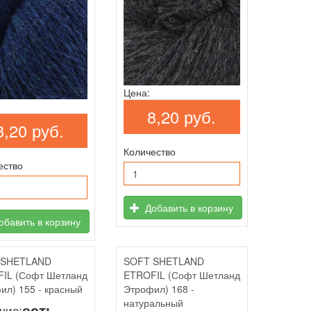
Цена:
8,20 руб.
8,20 руб.
Количество
ество
Добавить в корзину
бавить в корзину
 SHETLAND
SOFT SHETLAND
IL (Софт Шетланд
ETROFIL (Софт Шетланд
ил) 155 - красный
Этрофил) 168 -
натуральный
есть
чие: