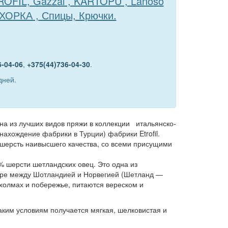
TROFIL, Gazzal , KARTOPU , Lanoso
ЕХОРКА , Спицы, Крючки.
6-04-06
,
+375(44)736-04-30
.
дней.
дна из лучших видов пряжи в коллекции итальянско-
нахождение фабрики в Турции) фабрики Etrofil.
я шерсть наивысшего качества, со всеми присущими
0% шерсти шетландских овец. Это одна из
оре между Шотландией и Норвегией (Шетланд —
холмах и побережье, питаются вереском и
таким условиям получается мягкая, шелковистая и