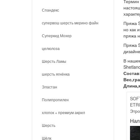
Термин 
настоящ
Спандекс
характе
супервош шерсть мерино файн
Пряжа S
но как 
пряжа н
Суперкид Мохер
Пряжа S
целюлоза
дизайне
В нашем
Шерсть Ламы
Shetlan
Состав
шерсть ягнёнка
Вес,гра
Длина,
Эластан
SOF
Полипропилен
ETRO
Этро
хлопок + премиум акрил
Нал
Шерсть
Шёлк