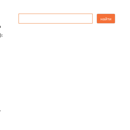
найти
ы
):
-