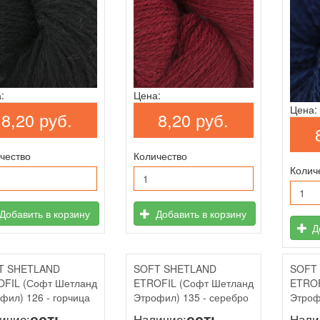
:
Цена:
Цена:
8,20 руб.
8,20 руб.
чество
Количество
Колич
Добавить в корзину
Добавить в корзину
До
T SHETLAND
SOFT SHETLAND
SOFT
FIL (Софт Шетланд
ETROFIL (Софт Шетланд
ETROF
фил) 126 - горчица
Этрофил) 135 - серебро
Этроф
есть
есть
ичие:
Наличие:
Нали