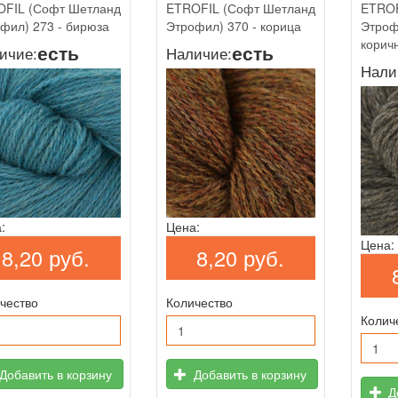
FIL (Софт Шетланд
ETROFIL (Софт Шетланд
ETROF
фил) 273 - бирюза
Этрофил) 370 - корица
Этроф
корич
есть
есть
ичие:
Наличие:
Нали
:
Цена:
Цена:
8,20 руб.
8,20 руб.
чество
Количество
Колич
Добавить в корзину
Добавить в корзину
До