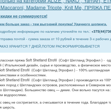
Только на категории ALIZE , NAKO , YarnArt, E
 Maccaroni, Madame Tricote, Knit Me, ПРЯЖА П
кидки не суммируются!
ем больше заказ - тем выгодней покупка! Удачного шопинга.
одробную информацию по наличию уточняйте по тел.:
+375(44)73
тправка почтой - сумма заказа от 10 рублей в течение 3-х рабочих 
АКАЗ ХРАНИТСЯ 7 ДНЕЙ,ПОТОМ РАСФОРМИРОВЫВАЕТСЯ
лассная пряжа Soft Shetland Etrofil (Софт Шетланд Этрофил ) - о
й ( Итальянский дизайн, сырье и производство, а физическое место
oft Shetland Etrofil (Софт Шетланд Этрофил ) - 100% шотландска
оинствами и особенностями.
oft Shetland Etrofil (Софт Шетланд Этрофил ) производится из 10
ких пород с Шетландских островов, расположенных в Северном м
о Шотландии). Большинство овец — дикие. Они вольно пасутся на 
ми водорослями.
с овец не состригается, а счесывается в течение года. Благодаря 
я шерсть.