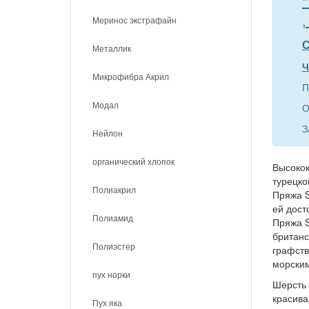
*
,
Меринос экстрафайн
С
Металлик
Ч
Микрофибра Акрил
П
Модал
О
З
Нейлон
органический хлопок
Высокок
турецко
Полиакрил
Пряжа S
ей дост
Полиамид
Пряжа S
британс
Полиэстер
графств
морски
пух норки
Шерсть 
красива
Пух яка