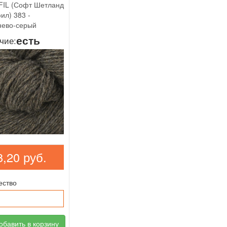
IL (Софт Шетланд
ил) 383 -
нево-серый
есть
чие:
8,20 руб.
ество
бавить в корзину