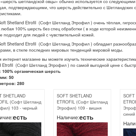
«шерсть шетландской овцы» обычно используется со следующими 
ая, подтверждающими, что шерсть действительно с Шетландских о
ристиками.
oft Shetland Etrofil (Софт Шетланд Этрофил ) очень тёплая, гигро
и любая 100% шерсть без спец обработки ( в ходе которой неизменн
е подходит для людей с чувствительной кожей.
oft Shetland Etrofil (Софт Шетланд Этрофил ) обладает разнообр
рами, в стиле последних мировых тенденций мировой моды.
 интернет магазине вы можете изучить технические характеристики 
d Etrofil (Софт Шетланд Этрофил ) по самой выгодной цене с быст
: 100% органическая шерсть
мм: 50
метров: 280
T SHETLAND
SOFT SHETLAND
SOFT
FIL (Софт Шетланд
ETROFIL (Софт Шетланд
ETROF
фил) 103 - черный
Этрофил) 109 - вишня
Этроф
синий
есть
есть
ичие:
Наличие:
Нали