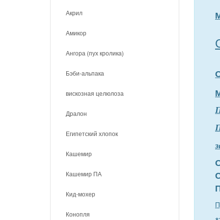
Акрил
Амикор
Ангора (пух кролика)
Бэби-альпака
вискозная целюлоза
Дралон
П
Египетский хлопок
з
Кашемир
Кашемир ПА
Кид-мохер
П
Конопля