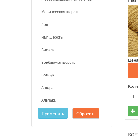
Мериносовая шерсть
Лён
Имп.шерсть
Вискоза
Цена
Верблюжья шерсть
Бамбук
Коли
Ангора
Альпака
Применить
Сбросить
SOF