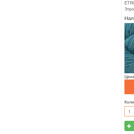
ETRO
Этро
Нал
Цена
Коли