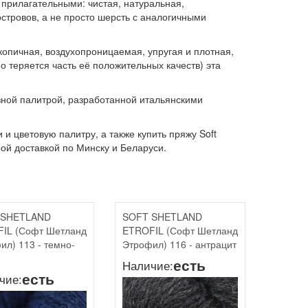
прилагательными: чистая, натуральная,
стровов, а не просто шерсть с аналогичными
скопичная, воздухопроницаемая, упругая и плотная,
о теряется часть её положительных качеств) эта
азной палитрой, разработанной итальянскими
и цветовую палитру, а также купить пряжу Soft
рой доставкой по Минску и Беларуси.
 SHETLAND
SOFT SHETLAND
IL (Софт Шетланд
ETROFIL (Софт Шетланд
ил) 113 - темно-
Этрофил) 116 - антрацит
есть
Наличие:
есть
чие: