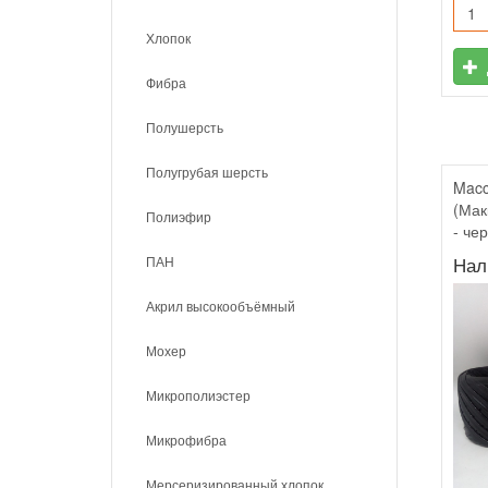
Хлопок
Фибра
Полушерсть
Полугрубая шерсть
Macc
(Мак
Полиэфир
- че
ПАН
Нал
Акрил высокообъёмный
Мохер
Микрополиэстер
Микрофибра
Мерсеризированный хлопок