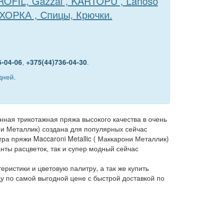
TROFIL, Gazzal , KARTOPU , Lanoso
ЕХОРКА , Спицы, Крючки.
6-04-06
,
+375(44)736-04-30
.
дней.
анная трикотажная пряжа высокого качества в очень
ни Металлик) создана для популярных сейчас
тра пряжи Maccaroni Metallic ( Маккарони Металлик)
нты расцветок, так и супер модный сейчас
ристики и цветовую палитру, а так же купить
цу по самой выгодной цене с быстрой доставкой по