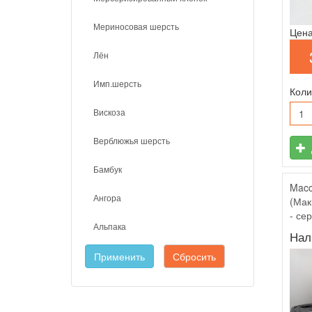
Мериносовая шерсть
Цена
Лён
Имп.шерсть
Коли
Вискоза
Верблюжья шерсть
Бамбук
Macc
Ангора
(Мак
- се
Альпака
Нал
Применить
Сбросить