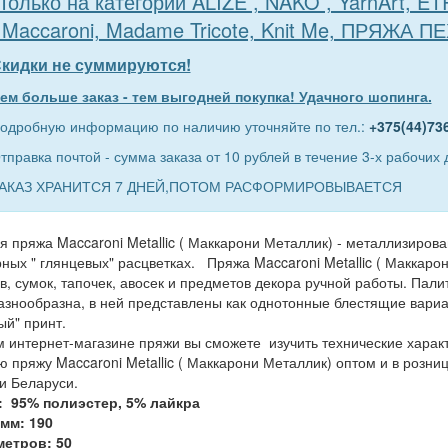
Только на категории ALIZE , NAKO , YarnArt, E
 Maccaroni, Madame Tricote, Knit Me, ПРЯЖА П
кидки не суммируются!
ем больше заказ - тем выгодней покупка! Удачного шопинга.
одробную информацию по наличию уточняйте по тел.:
+375(44)73
тправка почтой - сумма заказа от 10 рублей в течение 3-х рабочих 
АКАЗ ХРАНИТСЯ 7 ДНЕЙ,ПОТОМ РАСФОРМИРОВЫВАЕТСЯ
я пряжа Maccaroni Metallic ( Маккарони Металлик) - металлизиров
ных " глянцевых" расцветках. Пряжа Maccaroni Metallic ( Маккаро
в, сумок, тапочек, авосек и предметов декора ручной работы. Пали
азнообразна, в ней представлены как однотонные блестящие вариа
ый" принт.
 интернет-магазине пряжи вы сможете изучить технические характе
ю пряжу Maccaroni Metallic ( Маккарони Металлик) оптом и в розни
и Беларуси.
: 95% полиэстер, 5% лайкра
мм: 190
метров: 50