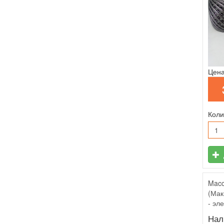
Цена
Коли
Macc
(Мак
- эл
Нал