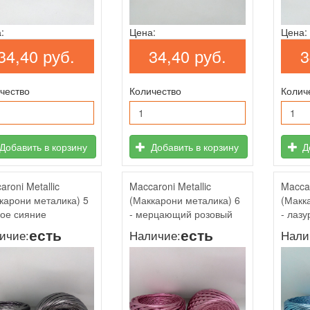
:
Цена:
Цена:
34,40 руб.
34,40 руб.
3
чество
Количество
Колич
Добавить в корзину
Добавить в корзину
До
aroni Metallic
Maccaroni Metallic
Maccar
карони металика) 5
(Маккарони металика) 6
(Макк
рое сияние
- мерцающий розовый
- лаз
есть
есть
ичие:
Наличие:
Нали