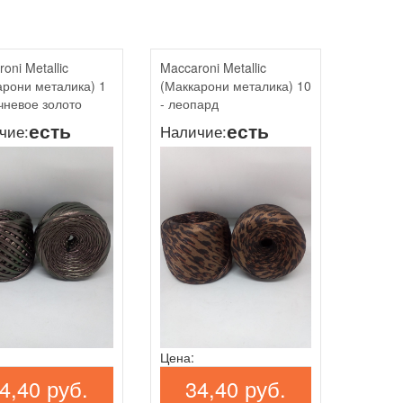
oni Metallic
Maccaroni Metallic
арони металика) 1
(Маккарони металика) 10
ичневое золото
- леопард
есть
есть
чие:
Наличие:
Цена:
4,40 руб.
34,40 руб.