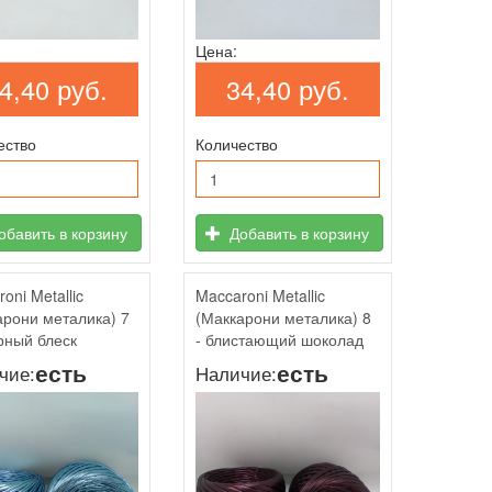
Цена:
4,40 руб.
34,40 руб.
ество
Количество
бавить в корзину
Добавить в корзину
oni Metallic
Maccaroni Metallic
арони металика) 7
(Маккарони металика) 8
урный блеск
- блистающий шоколад
есть
есть
чие:
Наличие: