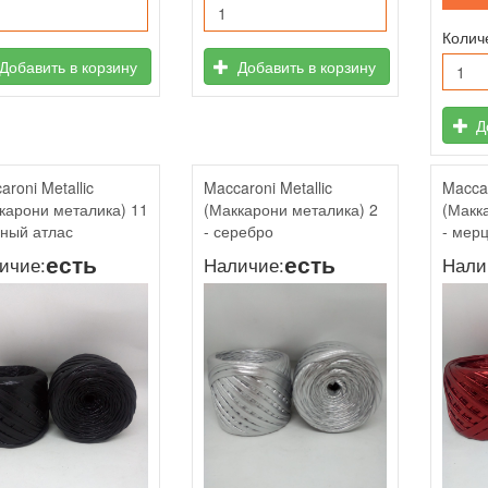
Колич
Добавить в корзину
Добавить в корзину
До
aroni Metallic
Maccaroni Metallic
Maccar
карони металика) 11
(Маккарони металика) 2
(Макк
рный атлас
- серебро
- мер
есть
есть
ичие:
Наличие:
Нали