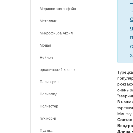
*
,
Меринос экстрафайн
С
Металлик
Ч
Микрофибра Акрил
П
Модал
О
З
Нейлон
органический хлопок
Турецка
популяр
Полиакрил
рюкзако
очень р
Полиамид
"зверин
В нашем
Полиэстер
турецку
Минску 
пух норки
Состав
Вес,гра
Пух яка
Длина,