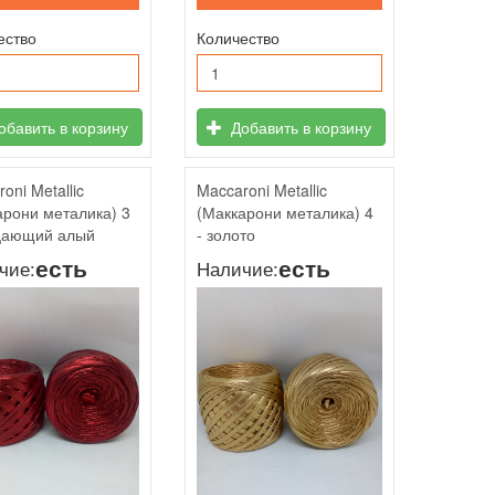
ество
Количество
бавить в корзину
Добавить в корзину
oni Metallic
Maccaroni Metallic
арони металика) 3
(Маккарони металика) 4
цающий алый
- золото
есть
есть
чие:
Наличие: