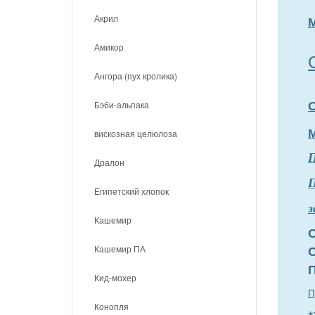
Акрил
Амикор
Ангора (пух кролика)
Бэби-альпака
вискозная целюлоза
Дралон
П
Египетский хлопок
з
Кашемир
Кашемир ПА
Кид-мохер
П
Конопля