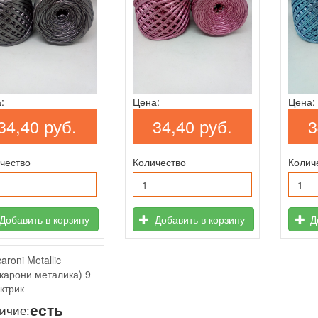
:
Цена:
Цена:
34,40 руб.
34,40 руб.
3
чество
Количество
Колич
Добавить в корзину
Добавить в корзину
До
aroni Metallic
карони металика) 9
ектрик
есть
ичие: