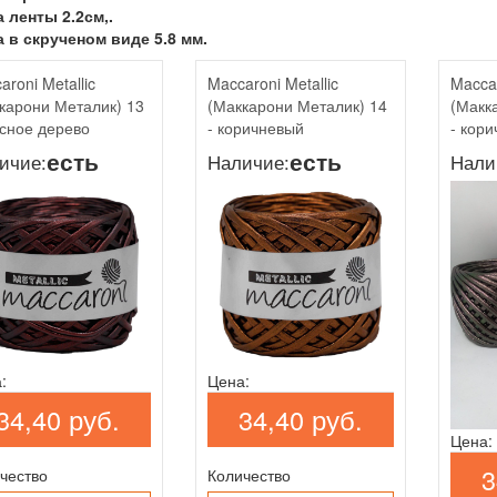
 ленты 2.2см,.
 в скрученом виде 5.8 мм.
aroni Metallic
Maccaroni Metallic
Maccar
карони Металик) 13
(Маккарони Металик) 14
(Макк
асное дерево
- коричневый
- кор
есть
есть
ичие:
Наличие:
Нали
:
Цена:
34,40 руб.
34,40 руб.
Цена:
3
чество
Количество