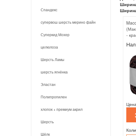
Ширина
Спандекс
Ширина
супервош шерсть мерино файн
Macc
(Мак
Суперкид Мохер
- кр
Нал
целюлоза
Шерсть Ламы
шерсть ягнёнка
Эластан
Полипропилен
Цена
хлопок + премиум акрил
Шерсть
Коли
Шёлк