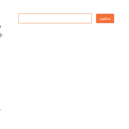
найти
ы
):
-