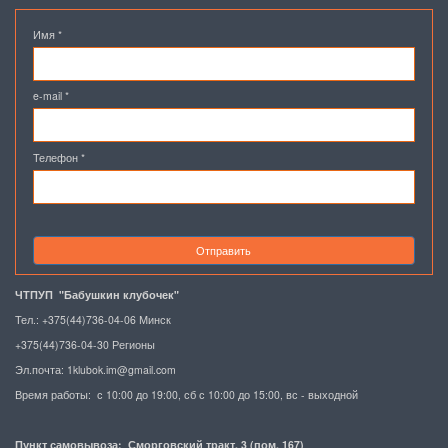
Имя
*
e-mail
*
Телефон
*
Отправить
ЧТПУП "Бабушкин клубочек"
Тел.: +375(44)736-04-06 Минск
+375(44)736-04-30 Регионы
Эл.почта:
1klubok.im@gmail.com
Время работы: с 10:00 до 19:00, сб с 10:00 до 15:00, вс - выходной
Пункт самовывоза: Сморговский тракт, 3 (пом. 167)