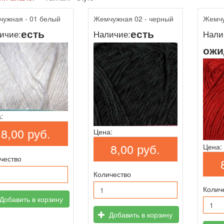
ужная - 01 белый
Жемчужная 02 - черный
Жемчу
есть
есть
ичие:
Наличие:
Нали
ожи
:
8,00 руб.
Цена:
8,00 руб.
Цена:
чество
Количество
Колич
Добавить в корзину
Добавить в корзину