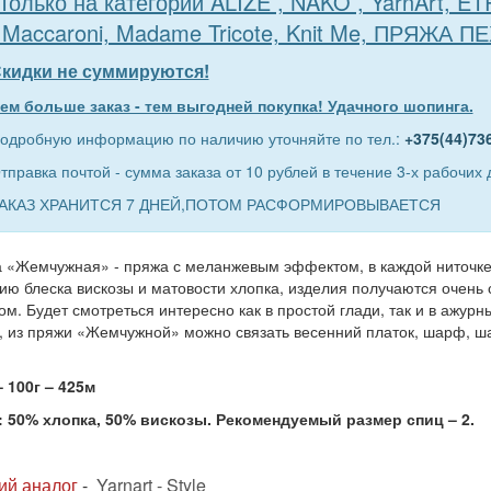
Только на категории ALIZE , NAKO , YarnArt, E
 Maccaroni, Madame Tricote, Knit Me, ПРЯЖА П
кидки не суммируются!
ем больше заказ - тем выгодней покупка! Удачного шопинга.
одробную информацию по наличию уточняйте по тел.:
+375(44)73
тправка почтой - сумма заказа от 10 рублей в течение 3-х рабочих 
АКАЗ ХРАНИТСЯ 7 ДНЕЙ,ПОТОМ РАСФОРМИРОВЫВАЕТСЯ
 «Жемчужная» - пряжа с меланжевым эффектом, в каждой ниточке 
ию блеска вискозы и матовости хлопка, изделия получаются очен
м. Будет смотреться интересно как в простой глади, так и в ажурн
, из пряжи «Жемчужной» можно связать весенний платок, шарф, ша
 100г – 425м
: 50% хлопка, 50% вискозы. Рекомендуемый размер спиц – 2.
ий аналог
-
Yarnart - Style