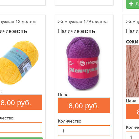
До
ужная 12 желток
Жемчужная 179 фиалка
Жемчу
есть
есть
ичие:
Наличие:
Нали
ожи
:
Цена:
8,00 руб.
Цена:
8,00 руб.
чество
Количество
Колич