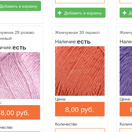
Добавить в корзину
Добавить в корзину
До
ужная 29 розово-
Жемчужная 30 теракот
Жемчу
невый
есть
Наличие:
Нали
есть
ичие:
Цена:
Цена:
:
8,00 руб.
8,00 руб.
Количество
Колич
чество