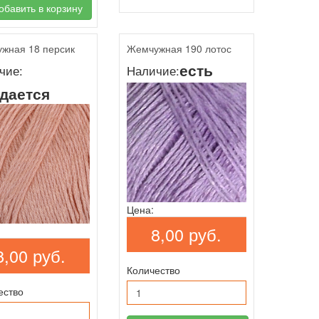
бавить в корзину
жная 18 персик
Жемчужная 190 лотос
есть
чие:
Наличие:
дается
Цена:
8,00 руб.
8,00 руб.
Количество
ество