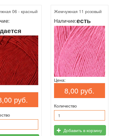
жная 06 - красный
Жемчужная 11 розовый
есть
чие:
Наличие:
дается
Цена:
8,00 руб.
8,00 руб.
Количество
ество
Добавить в корзину