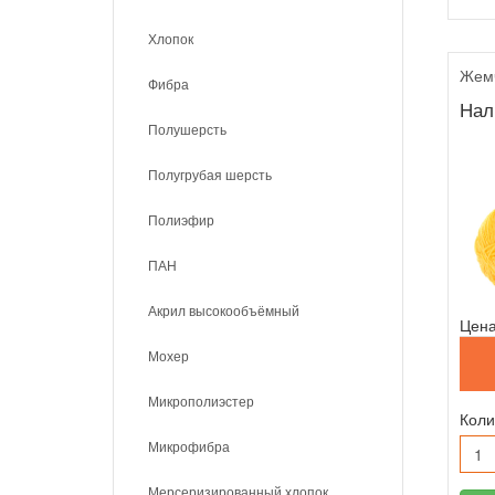
Хлопок
Жемч
Фибра
Нал
Полушерсть
Полугрубая шерсть
Полиэфир
ПАН
Акрил высокообъёмный
Цена
Мохер
Микрополиэстер
Коли
Микрофибра
Мерсеризированный хлопок