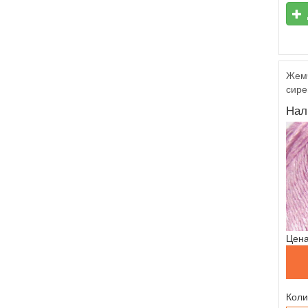
Жемч
сире
Нал
Цена
Коли