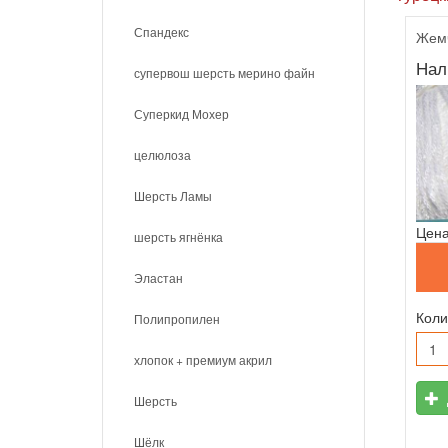
Спандекс
Жемч
Нал
супервош шерсть мерино файн
Суперкид Мохер
целюлоза
Шерсть Ламы
Цена
шерсть ягнёнка
Эластан
Коли
Полипропилен
хлопок + премиум акрил
Шерсть
Шёлк