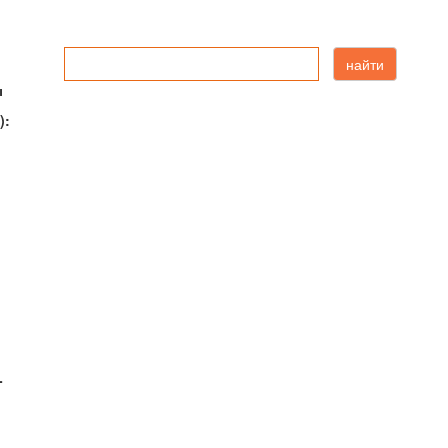
найти
ы
):
-