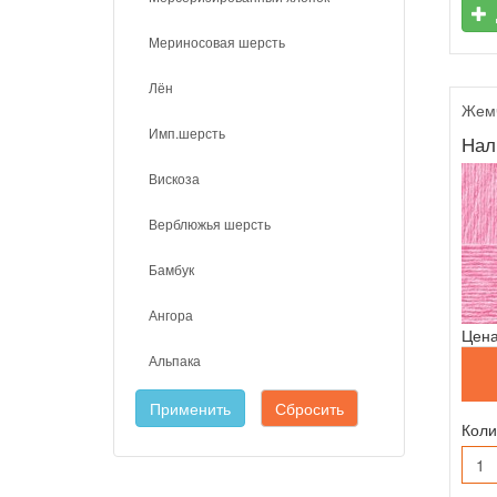
Мериносовая шерсть
Лён
Жемч
Имп.шерсть
Нал
Вискоза
Верблюжья шерсть
Бамбук
Ангора
Цена
Альпака
Применить
Сбросить
Коли