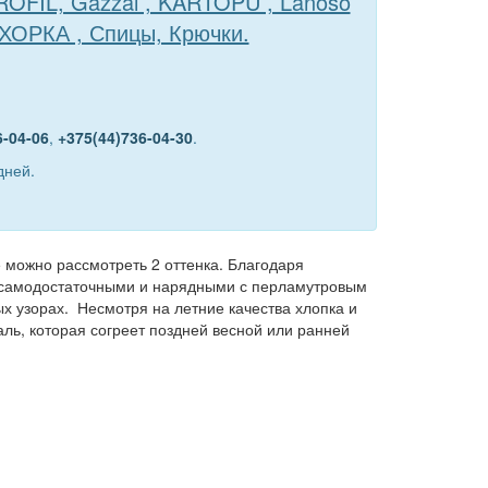
TROFIL, Gazzal , KARTOPU , Lanoso
ЕХОРКА , Спицы, Крючки.
6-04-06
,
+375(44)736-04-30
.
дней.
можно рассмотреть 2 оттенка. Благодаря
ь самодостаточными и нарядными с перламутровым
ых узорах. Несмотря на летние качества хлопка и
ль, которая согреет поздней весной или ранней