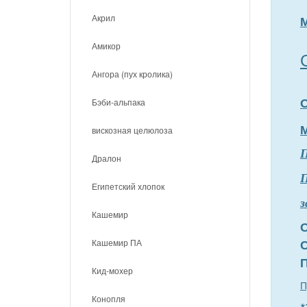
Акрил
Амикор
Ангора (пух кролика)
Бэби-альпака
вискозная целюлоза
Дралон
П
Египетский хлопок
з
Кашемир
Кашемир ПА
Кид-мохер
П
Конопля