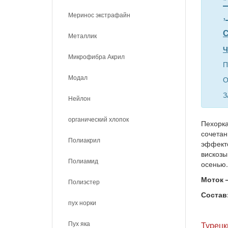
*
,
Меринос экстрафайн
С
Металлик
Ч
Микрофибра Акрил
П
Модал
О
З
Нейлон
органический хлопок
Пехорка
сочетан
Полиакрил
эффекто
вискозы
Полиамид
осенью.
Моток –
Полиэстер
Состав
пух норки
Пух яка
Турецк