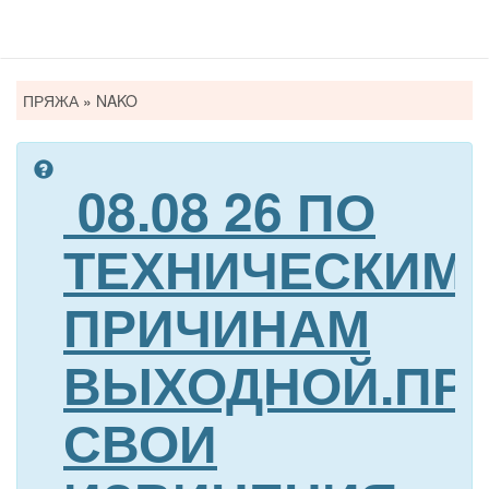
Вы
ПРЯЖА
»
NAKO
здесь
08.08 26 ПО
ТЕХНИЧЕСКИМ
ПРИЧИНАМ
ВЫХОДНОЙ.ПР
СВОИ