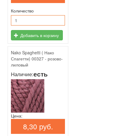
Количество
Добавить в корзину
Nako Spaghetti ( Нако
Спагетти) 00327 - розово-
лиловый
есть
Наличие:
Цена:
8,30 руб.