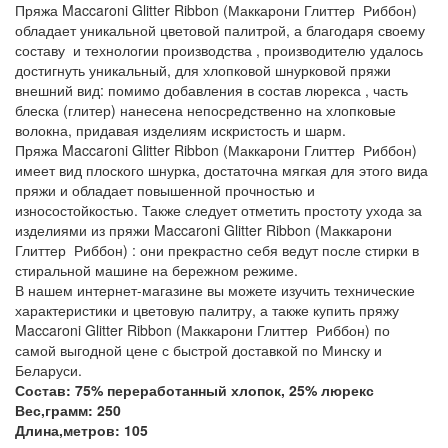
Пряжа Maccaroni Glitter Ribbon (Маккарони Глиттер Риббон)
обладает уникальной цветовой палитрой, а благодаря своему
составу и технологии производства , производителю удалось
достигнуть уникальный, для хлопковой шнурковой пряжи
внешний вид: помимо добавления в состав люрекса , часть
блеска (глитер) нанесена непосредственно на хлопковые
волокна, придавая изделиям искристость и шарм.
Пряжа Maccaroni Glitter Ribbon (Маккарони Глиттер Риббон)
имеет вид плоского шнурка, достаточна мягкая для этого вида
пряжи и обладает повышенной прочностью и
износостойкостью. Также следует отметить простоту ухода за
изделиями из пряжи Maccaroni Glitter Ribbon (Маккарони
Глиттер Риббон) : они прекрастно себя ведут после стирки в
стиральной машине на бережном режиме.
В нашем интернет-магазине вы можете изучить технические
характеристики и цветовую палитру, а также купить пряжу
Maccaroni Glitter Ribbon (Маккарони Глиттер Риббон) по
самой выгодной цене с быстрой доставкой по Минску и
Беларуси.
Состав: 75% переработанный хлопок, 25% люрекс
Вес,грамм: 250
Длина,метров: 105