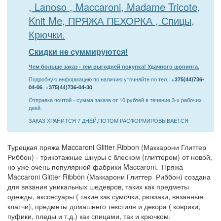
, Lanoso , Maccaroni, Madame Tricote,
Knit Me, ПРЯЖА ПЕХОРКА , Спицы,
Крючки.
Скидки не суммируются!
Чем больше заказ - тем выгодней покупка! Удачного шопинга.
Подробную информацию по наличию уточняйте по тел.:
+375(44)736-
04-06
,
+375(44)736-04-30
.
Отправка почтой - сумма заказа от 10 рублей в течение 3-х рабочих
дней.
ЗАКАЗ ХРАНИТСЯ 7 ДНЕЙ,ПОТОМ РАСФОРМИРОВЫВАЕТСЯ
Турецкая пряжа Maccaroni Glitter Ribbon (Маккарони Глиттер
Риббон) - трикотажные шнуры с блеском (глиттером) от новой,
но уже очень популярной фабрики Maccaroni. Пряжа
Maccaroni Glitter Ribbon (Маккарони Глиттер Риббон) создана
для вязания уникальных шедевров, таких как предметы
одежды, акссесуары ( такие как сумочки, рюкзаки, вязанные
клатчи), предметы домашнего текстиля и декора ( коврики,
пуфики, пледы и т.д.) как спицами, так и крючком.