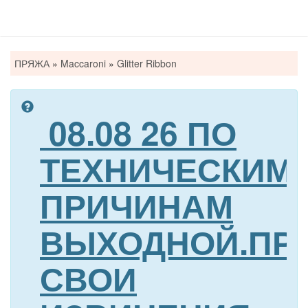
Вы
ПРЯЖА
»
Maccaroni
»
Glitter Ribbon
здесь
08.08 26 ПО
ТЕХНИЧЕСКИМ
ПРИЧИНАМ
ВЫХОДНОЙ.ПР
СВОИ