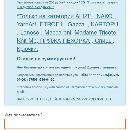
При заказе товара от
200
рублей
скидка 10%
. *
При заказе товара от
100
рублей
скидка 7%
. *
*Только на категории ALIZE , NAKO ,
YarnArt, ETROFIL, Gazzal , KARTOPU
, Lanoso , Maccaroni, Madame Tricote,
Knit Me, ПРЯЖА ПЕХОРКА , Спицы,
Крючки.
Скидки не суммируются!
Чем больше заказ - тем выгодней покупка! Удачного шопинга.
Подробную информацию по наличию уточняйте по тел.:
+375(44)736-
04-06
,
+375(44)736-04-30
.
Отправка почтой - сумма заказа от 10 рублей в течение 3-х рабочих
дней.
ЗАКАЗ ХРАНИТСЯ 7 ДНЕЙ,ПОТОМ РАСФОРМИРОВЫВАЕТСЯ
Имя пользователя
*