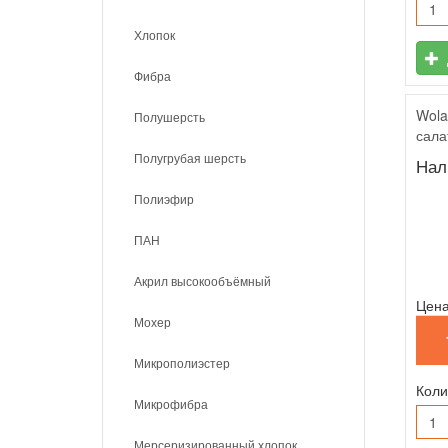
Хлопок
Фибра
Wola
Полушерсть
сала
Полугрубая шерсть
Нал
Полиэфир
ПАН
Акрил высокообъёмный
Цена
Мохер
Микрополиэстер
Коли
Микрофибра
Мерсеризированный хлопок