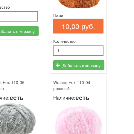
ество
Цена:
10,00 руб.
бавить в корзину
Количество
Добавить в корзину
s Fox 110-36 -
Wolans Fox 110-04 -
ро
розовый
есть
есть
чие:
Наличие: