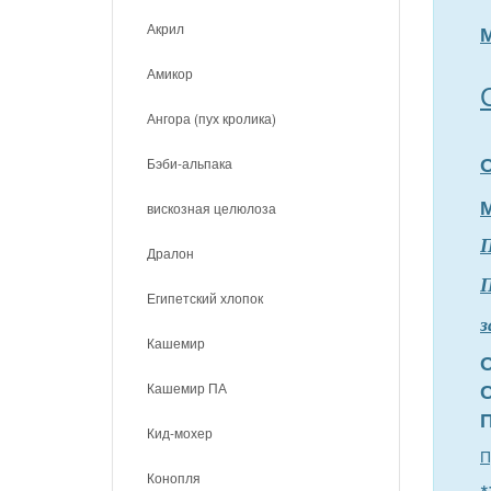
Акрил
Амикор
Ангора (пух кролика)
Бэби-альпака
вискозная целюлоза
Дралон
П
Египетский хлопок
з
Кашемир
Кашемир ПА
Кид-мохер
П
Конопля