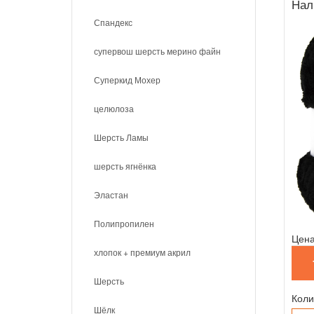
Нал
Спандекс
супервош шерсть мерино файн
Суперкид Мохер
целюлоза
Шерсть Ламы
шерсть ягнёнка
Эластан
Полипропилен
Цена
хлопок + премиум акрил
Шерсть
Коли
Шёлк