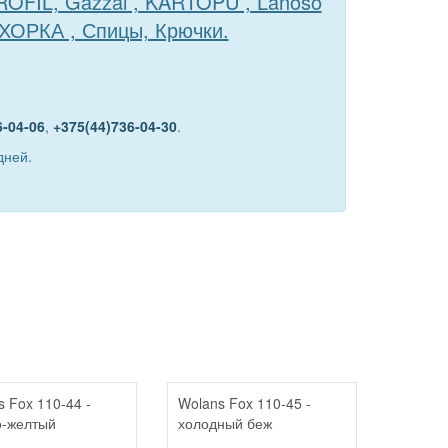
TROFIL, Gazzal , KARTOPU , Lanoso
ЕХОРКА , Спицы, Крючки.
6-04-06
,
+375(44)736-04-30
.
дней.
s Fox 110-44 -
Wolans Fox 110-45 -
о-желтый
холодный беж