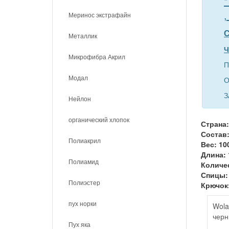
*
,
Меринос экстрафайн
С
Металлик
Ч
Микрофибра Акрил
П
Модал
О
З
Нейлон
органический хлопок
Страна:
Состав:
Полиакрил
Вес: 10
Длина: 
Полиамид
Количес
Спицы: 
Полиэстер
Крючок:
пух норки
Wola
чер
Пух яка