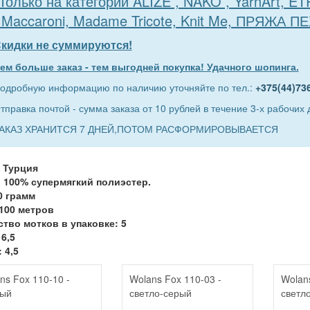
Только на категории ALIZE , NAKO , YarnArt, E
 Maccaroni, Madame Tricote, Knit Me, ПРЯЖА П
кидки не суммируются!
ем больше заказ - тем выгодней покупка! Удачного шопинга.
одробную информацию по наличию уточняйте по тел.:
+375(44)73
тправка почтой - сумма заказа от 10 рублей в течение 3-х рабочих 
АКАЗ ХРАНИТСЯ 7 ДНЕЙ,ПОТОМ РАСФОРМИРОВЫВАЕТСЯ
 Турция
 100% супермягкий полиэстер.
0 грамм
100 метров
тво мотков в упаковке: 5
6,5
 4,5
ns Fox 110-10 -
Wolans Fox 110-03 -
Wolan
ный
светло-серый
светл