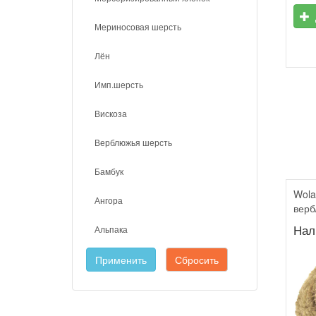
Мериносовая шерсть
Лён
Имп.шерсть
Вискоза
Верблюжья шерсть
Бамбук
Wola
Ангора
вер
Нал
Альпака
Применить
Сбросить