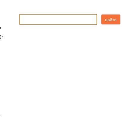
найти
ы
):
-