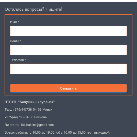
Остались вопросы? Пишите!
Имя
*
e-mail
*
Телефон
*
Отправить
ЧТПУП "Бабушкин клубочек"
Тел.: +375(44)736-04-06 Минск
+375(44)736-04-30 Регионы
Эл.почта:
1klubok.im@gmail.com
Время работы: с 10:00 до 19:00, сб с 10:00 до 15:00, вс - выходной