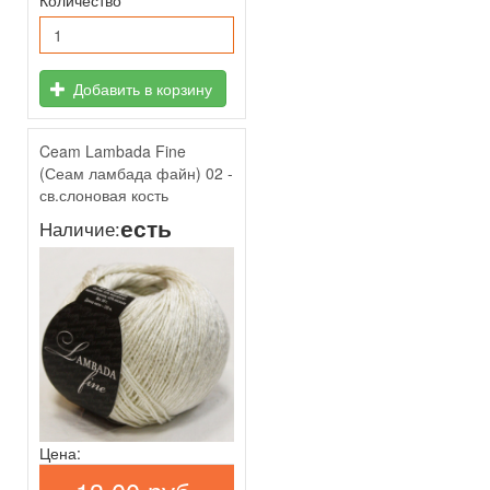
Количество
Добавить в корзину
Ceam Lambada Fine
(Сеам ламбада файн) 02 -
св.слоновая кость
есть
Наличие:
Цена: