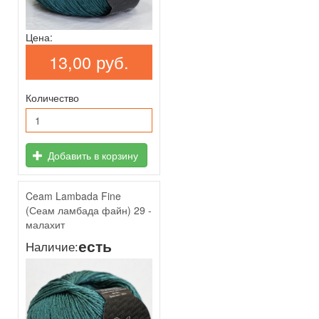
Цена:
13,00 руб.
Количество
Добавить в корзину
Ceam Lambada Fine
(Сеам ламбада файн) 29 -
малахит
есть
Наличие: