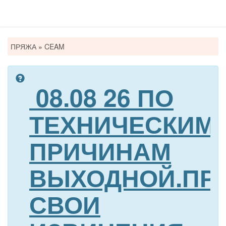
Вы
ПРЯЖА
»
CEAM
здесь
08.08 26 ПО
ТЕХНИЧЕСКИМ
ПРИЧИНАМ
ВЫХОДНОЙ.ПР
СВОИ