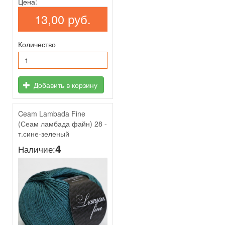
Цена:
13,00 руб.
Количество
Добавить в корзину
Ceam Lambada Fine
(Сеам ламбада файн) 28 -
т.сине-зеленый
4
Наличие: