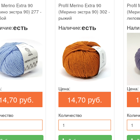
l Merino Extra 90
Profil Merino Extra 90
Profil
ино экстра 90) 277 -
(Мерино экстра 90) 302 -
(Мерин
бой
рыжий
лилов
есть
есть
ичие:
Наличие:
Нали
:
Цена:
Цена:
14,70 руб.
14,70 руб.
1
чество
Количество
Колич