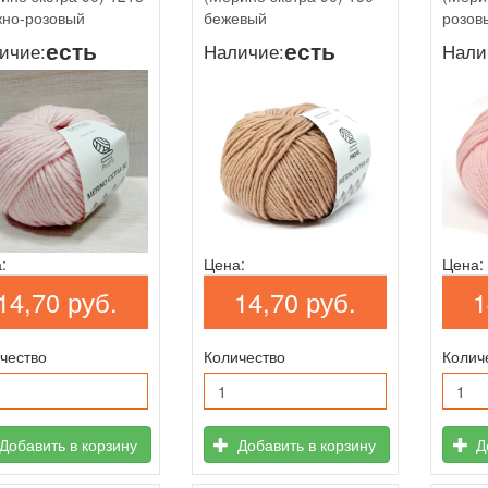
жно-розовый
бежевый
розов
есть
есть
ичие:
Наличие:
Нали
:
Цена:
Цена:
14,70 руб.
14,70 руб.
1
чество
Количество
Колич
Добавить в корзину
Добавить в корзину
До