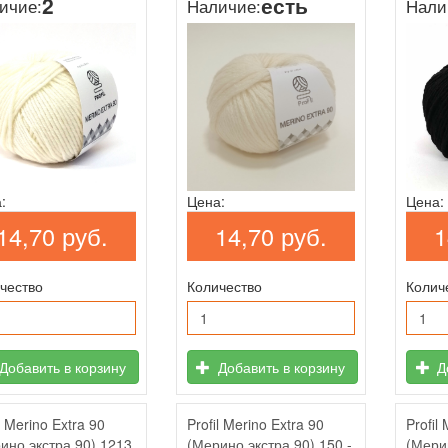
2
есть
ичие:
Наличие:
Нали
:
Цена:
Цена:
14,70 руб.
1
14,70 руб.
чество
Колич
Количество
Добавить в корзину
До
Добавить в корзину
l Merino Extra 90
Profil Merino Extra 90
Profil
ино экстра 90) 1213
(Мерино экстра 90) 150 -
(Мерин