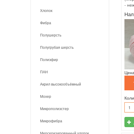
- не
Хлопок
Нал
Фибра
Полушерсть
Полугрубая шерсть
Полиэфир
ПАН
Цена
Акрил высокообъёмный
Мохер
Коли
Микрополиэстер
Микрофибра
Мерсеризированный хлопок