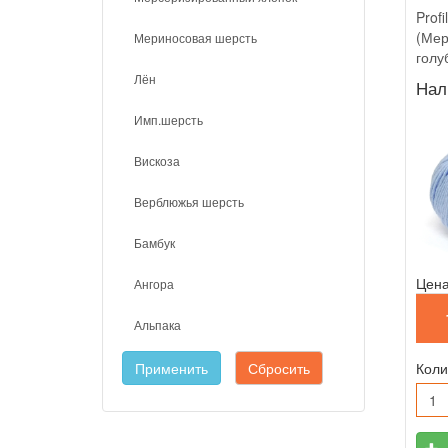
Profi
(Мер
Мериносовая шерсть
голу
Лён
Нал
Имп.шерсть
Вискоза
Верблюжья шерсть
Бамбук
Цена
Ангора
Альпака
Применить
Сбросить
Коли