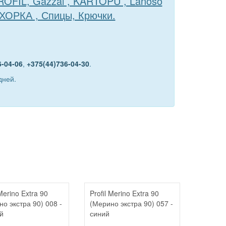
TROFIL, Gazzal , KARTOPU , Lanoso
ЕХОРКА , Спицы, Крючки.
6-04-06
,
+375(44)736-04-30
.
дней.
 Merino Extra 90
Profil Merino Extra 90
о экстра 90) 008 -
(Мерино экстра 90) 057 -
й
синий