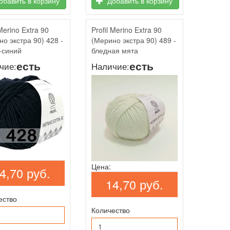
бавить в корзину
Добавить в корзину
 Merino Extra 90
Profil Merino Extra 90
о экстра 90) 428 -
(Мерино экстра 90) 489 -
-синий
бледная мята
есть
есть
чие:
Наличие:
Цена:
4,70 руб.
14,70 руб.
ество
Количество