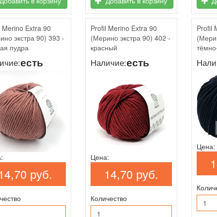
Добавить в корзину
Добавить в корзину
До
l Merino Extra 90
Profil Merino Extra 90
Profil
ино экстра 90) 393 -
(Мерино экстра 90) 402 -
(Мерин
ая пудра
красный
тёмно
есть
есть
ичие:
Наличие:
Нали
Цена:
:
Цена:
1
14,70 руб.
14,70 руб.
Колич
чество
Количество