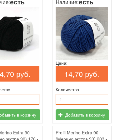
есть
есть
чие:
Наличие:
Цена:
4,70 руб.
14,70 руб.
ество
Количество
бавить в корзину
Добавить в корзину
 Merino Extra 90
Profil Merino Extra 90
о экстра 90) 176 -
(Мерино экстра 90) 203 -