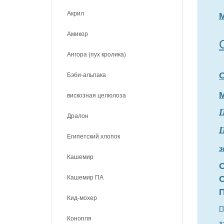
Акрил
Амикор
Ангора (пух кролика)
Бэби-альпака
вискозная целюлоза
Дралон
П
Египетский хлопок
з
Кашемир
Кашемир ПА
Кид-мохер
П
Конопля