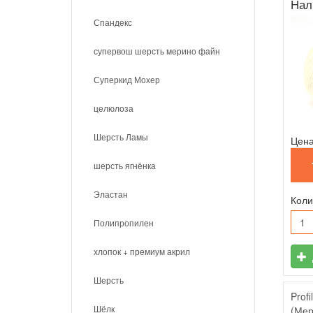
Нал
Спандекс
супервош шерсть мерино файн
Суперкид Мохер
целюлоза
Шерсть Ламы
Цена
шерсть ягнёнка
Эластан
Коли
Полипропилен
хлопок + премиум акрил
Шерсть
Profi
Шёлк
(Мер