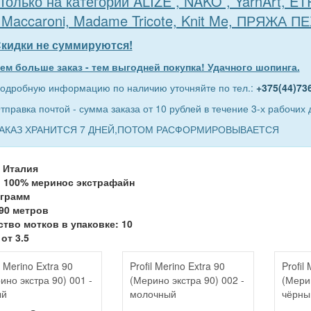
Только на категории ALIZE , NAKO , YarnArt, E
 Maccaroni, Madame Tricote, Knit Me, ПРЯЖА П
кидки не суммируются!
ем больше заказ - тем выгодней покупка! Удачного шопинга.
одробную информацию по наличию уточняйте по тел.:
+375(44)73
тправка почтой - сумма заказа от 10 рублей в течение 3-х рабочих 
АКАЗ ХРАНИТСЯ 7 ДНЕЙ,ПОТОМ РАСФОРМИРОВЫВАЕТСЯ
 Италия
: 100% меринос экстрафайн
 грамм
90 метров
тво мотков в упаковке: 10
от 3.5
l Merino Extra 90
Profil Merino Extra 90
Profil
ино экстра 90) 001 -
(Мерино экстра 90) 002 -
(Мерин
ый
молочный
чёрны