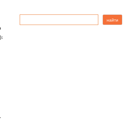
найти
ы
):
-