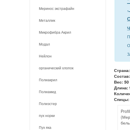
*
,
Меринос экстрафайн
С
Металлик
Ч
Микрофибра Акрил
П
Модал
О
З
Нейлон
органический хлопок
Страна:
Состав
Полиакрил
Вес: 50
Длина: 
Полиамид
Количес
Спицы: 
Полиэстер
Profi
пух норки
(Мер
бел
Пух яка