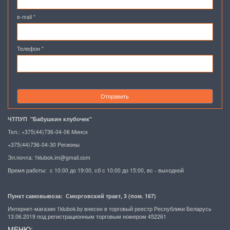
e-mail
*
Телефон
*
Отправить
ЧТПУП "Бабушкин клубочек"
Тел.: +375(44)736-04-06 Минск
+375(44)736-04-30 Регионы
Эл.почта:
1klubok.im@gmail.com
Время работы: с 10:00 до 19:00, сб с 10:00 до 15:00, вс - выходной
Пункт самовывоза: Сморговский тракт, 3 (пом. 167)
Интернет-магазин 1klubok.by внесен в торговый реестр Республики Беларусь
13.06.2019 под регистрационным торговым номером 452261
МЕНЮ: