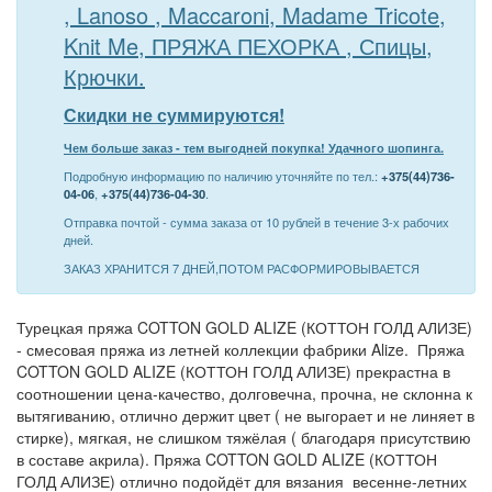
, Lanoso , Maccaroni, Madame Tricote,
Knit Me, ПРЯЖА ПЕХОРКА , Спицы,
Крючки.
Скидки не суммируются!
Чем больше заказ - тем выгодней покупка! Удачного шопинга.
Подробную информацию по наличию уточняйте по тел.:
+375(44)736-
04-06
,
+375(44)736-04-30
.
Отправка почтой - сумма заказа от 10 рублей в течение 3-х рабочих
дней.
ЗАКАЗ ХРАНИТСЯ 7 ДНЕЙ,ПОТОМ РАСФОРМИРОВЫВАЕТСЯ
Турецкая пряжа COTTON GOLD ALIZE (КОТТОН ГОЛД АЛИЗЕ)
- смесовая пряжа из летней коллекции фабрики Alize. Пряжа
COTTON GOLD ALIZE (КОТТОН ГОЛД АЛИЗЕ) прекрастна в
соотношении цена-качество, долговечна, прочна, не склонна к
вытягиванию, отлично держит цвет ( не выгорает и не линяет в
стирке), мягкая, не слишком тяжёлая ( благодаря присутствию
в составе акрила). Пряжа COTTON GOLD ALIZE (КОТТОН
ГОЛД АЛИЗЕ) отлично подойдёт для вязания весенне-летних