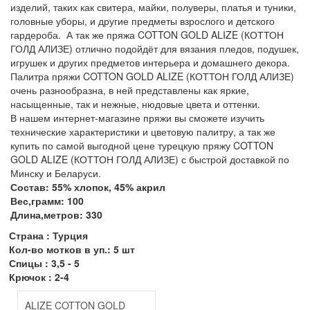
изделий, таких как свитера, майки, полуверы, платья и туники,
головные уборы, и другие предметы взрослого и детского
гардероба. А так же пряжа COTTON GOLD ALIZE (КОТТОН
ГОЛД АЛИЗЕ) отлично подойдёт для вязания пледов, подушек,
игрушек и других предметов интерьера и домашнего декора.
Палитра пряжи COTTON GOLD ALIZE (КОТТОН ГОЛД АЛИЗЕ)
очень разнообразна, в ней представлены как яркие,
насыщенные, так и нежные, нюдовые цвета и оттенки.
В нашем интернет-магазине пряжи вы сможете изучить
технические характеристики и цветовую палитру, а так же
купить по самой выгодной цене турецкую пряжу COTTON
GOLD ALIZE (КОТТОН ГОЛД АЛИЗЕ) с быстрой доставкой по
Минску и Беларуси.
Состав: 55% хлопок, 45% акрил
Вес,грамм: 100
Длина,метров: 330
Страна : Турция
Кол-во мотков в уп.: 5 шт
Спицы : 3,5 - 5
Крючок : 2-4
ALIZE COTTON GOLD