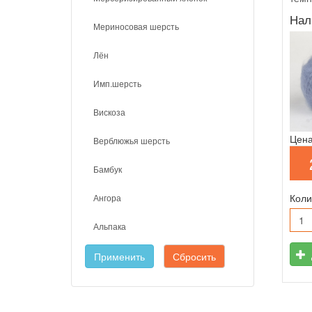
Нал
Мериносовая шерсть
Лён
Имп.шерсть
Вискоза
Цена
Верблюжья шерсть
Бамбук
Коли
Ангора
Альпака
Применить
Сбросить