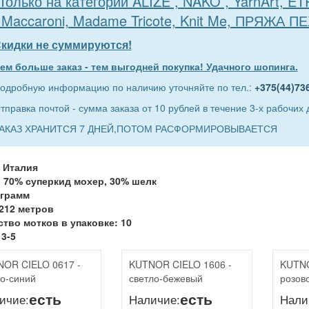
Только на категории ALIZE , NAKO , YarnArt, E
 Maccaroni, Madame Tricote, Knit Me, ПРЯЖА П
кидки не суммируются!
ем больше заказ - тем выгодней покупка! Удачного шопинга.
одробную информацию по наличию уточняйте по тел.:
+375(44)73
тправка почтой - сумма заказа от 10 рублей в течение 3-х рабочих 
АКАЗ ХРАНИТСЯ 7 ДНЕЙ,ПОТОМ РАСФОРМИРОВЫВАЕТСЯ
 Италия
 70% суперкид мохер, 30% шелк
 грамм
212 метров
тво мотков в упаковке: 10
3-5
OR CIELO 0617 -
KUTNOR CIELO 1606 -
KUTNO
о-синий
светло-бежевый
розов
есть
есть
ичие:
Наличие:
Нали