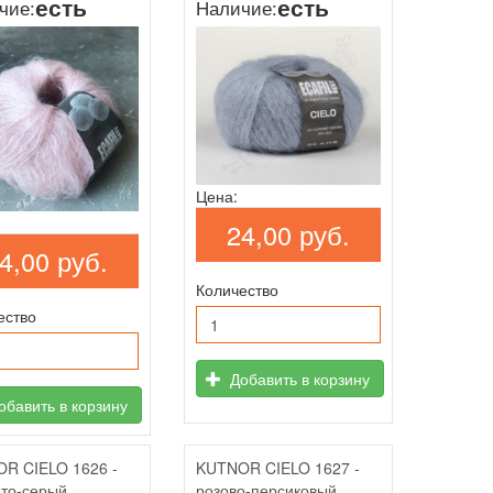
есть
есть
чие:
Наличие:
Цена:
24,00 руб.
4,00 руб.
Количество
ество
Добавить в корзину
бавить в корзину
R CIELO 1626 -
KUTNOR CIELO 1627 -
то-серый
розово-персиковый