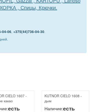
TROFIL, Gazzal , KARTOPU , Lanoso
ЕХОРКА , Спицы, Крючки.
6-04-06
,
+375(44)736-04-30
.
дней.
R CIELO 1607 -
KUTNOR CIELO 1608 -
ое какао
дым
есть
есть
чие:
Наличие: