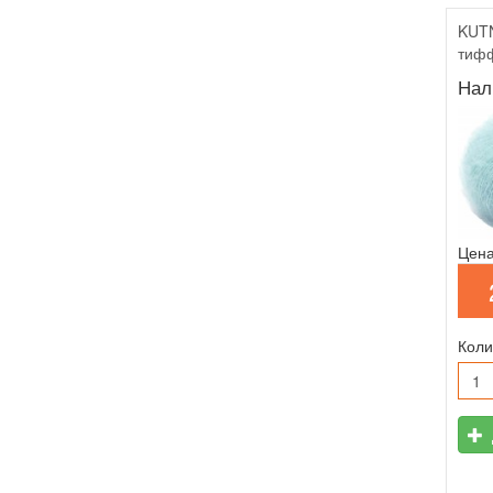
KUTN
тиф
Нал
Цена
Коли