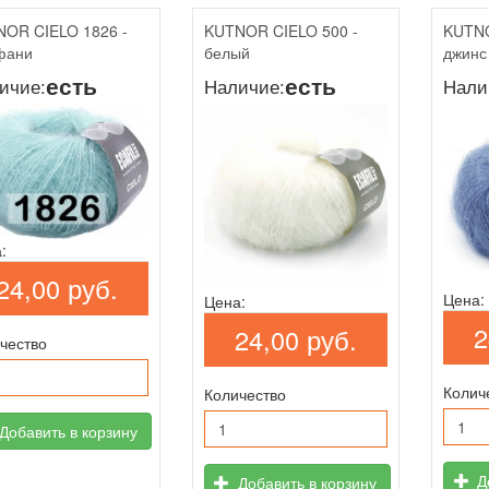
OR CIELO 1826 -
KUTNOR CIELO 500 -
KUTNO
фани
белый
джинс
есть
есть
ичие:
Наличие:
Нали
:
24,00 руб.
Цена:
Цена:
2
24,00 руб.
чество
Колич
Количество
Добавить в корзину
До
Добавить в корзину