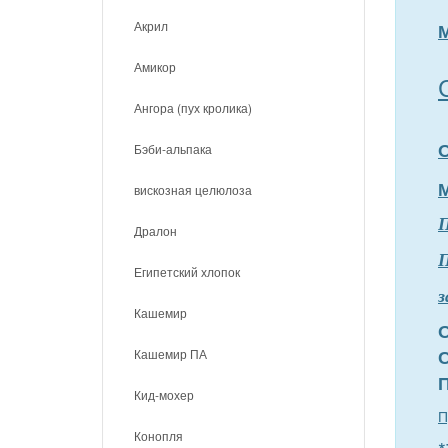
Акрил
Амикор
Ангора (пух кролика)
Бэби-альпака
вискозная целюлоза
Дралон
П
Египетский хлопок
з
Кашемир
Кашемир ПА
Кид-мохер
П
Конопля