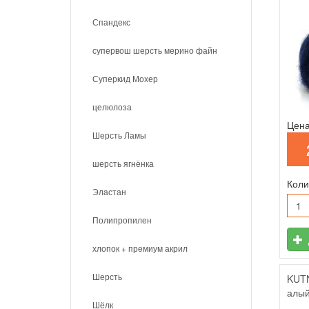
Спандекс
супервош шерсть мерино файн
Суперкид Мохер
целюлоза
Цена
Шерсть Ламы
шерсть ягнёнка
Коли
Эластан
Полипропилен
хлопок + премиум акрил
Шерсть
KUTN
алы
Шёлк