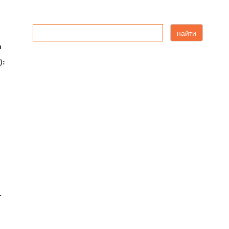
найти
ы
):
-