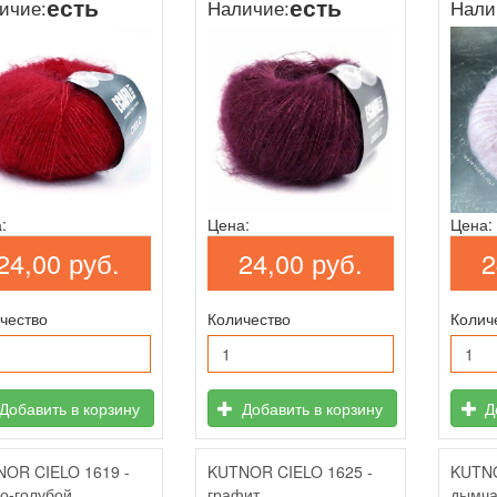
есть
есть
ичие:
Наличие:
Нали
:
Цена:
Цена:
24,00 руб.
24,00 руб.
2
чество
Количество
Колич
Добавить в корзину
Добавить в корзину
До
OR CIELO 1619 -
KUTNOR CIELO 1625 -
KUTNO
о-голубой
графит
дымча