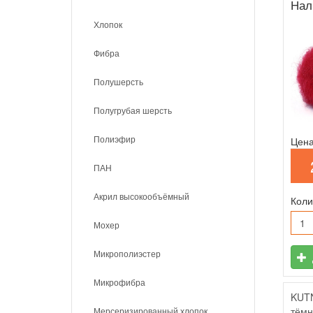
Нал
Хлопок
Фибра
Полушерсть
Полугрубая шерсть
Полиэфир
Цена
ПАН
Акрил высокообъёмный
Коли
Мохер
Микрополиэстер
Микрофибра
KUTN
тёмн
Мерсеризированный хлопок