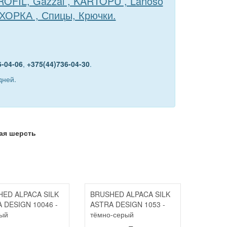
TROFIL, Gazzal , KARTOPU , Lanoso
ЕХОРКА , Спицы, Крючки.
6-04-06
,
+375(44)736-04-30
.
дней.
ая шерсть
ED ALPACA SILK
BRUSHED ALPACA SILK
 DESIGN 10046 -
ASTRA DESIGN 1053 -
ый
тёмно-серый