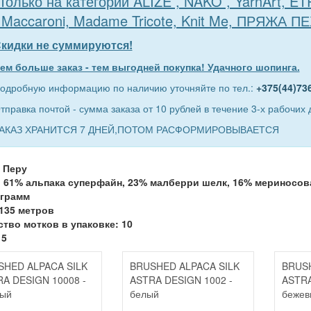
Только на категории ALIZE , NAKO , YarnArt, E
 Maccaroni, Madame Tricote, Knit Me, ПРЯЖА П
кидки не суммируются!
ем больше заказ - тем выгодней покупка! Удачного шопинга.
одробную информацию по наличию уточняйте по тел.:
+375(44)73
тправка почтой - сумма заказа от 10 рублей в течение 3-х рабочих 
АКАЗ ХРАНИТСЯ 7 ДНЕЙ,ПОТОМ РАСФОРМИРОВЫВАЕТСЯ
 Перу
: 61% альпака суперфайн, 23% малберри шелк, 16% мериносов
 грамм
135 метров
тво мотков в упаковке: 10
 5
SHED ALPACA SILK
BRUSHED ALPACA SILK
BRUSH
A DESIGN 10008 -
ASTRA DESIGN 1002 -
ASTRA
ный
белый
бежев