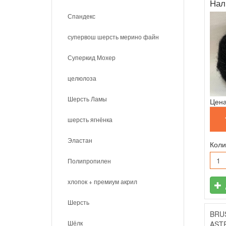
Нал
Спандекс
супервош шерсть мерино файн
Суперкид Мохер
целюлоза
Шерсть Ламы
Цена
шерсть ягнёнка
Эластан
Коли
Полипропилен
хлопок + премиум акрил
Шерсть
BRU
Шёлк
ASTR