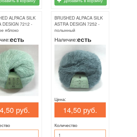
бавить в корзину
Добавить в корзину
ED ALPACA SILK
BRUSHED ALPACA SILK
 DESIGN 7212 -
ASTRA DESIGN 7252 -
ое яблоко
полынный
есть
есть
чие:
Наличие:
Цена:
4,50 руб.
14,50 руб.
ество
Количество