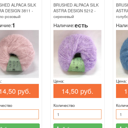
SHED ALPACA SILK
BRUSHED ALPACA SILK
BRUSH
A DESIGN 3811 -
ASTRA DESIGN 5212 -
ASTRA
ло-розовый
сиреневый
голуб
1
есть
ичие:
Наличие:
Нали
:
Цена:
Цена:
14,50 руб.
14,50 руб.
1
чество
Количество
Колич