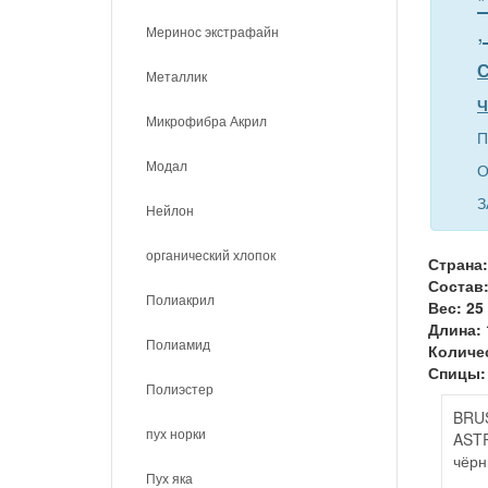
*
,
Меринос экстрафайн
С
Металлик
Ч
Микрофибра Акрил
П
Модал
О
З
Нейлон
органический хлопок
Страна:
Состав
Полиакрил
Вес: 25
Длина: 
Полиамид
Количес
Спицы:
Полиэстер
BRU
пух норки
ASTR
чёр
Пух яка