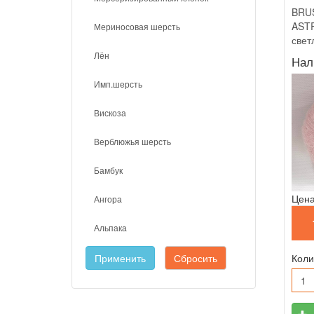
BRU
ASTR
Мериносовая шерсть
свет
Лён
Нал
Имп.шерсть
Вискоза
Верблюжья шерсть
Бамбук
Цена
Ангора
Альпака
Применить
Сбросить
Коли