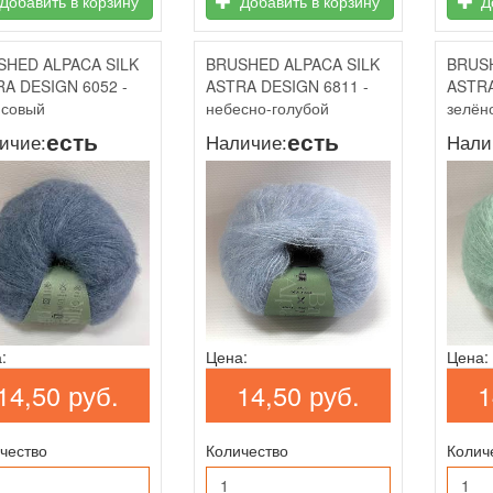
Добавить в корзину
Добавить в корзину
До
SHED ALPACA SILK
BRUSHED ALPACA SILK
BRUSH
A DESIGN 6052 -
ASTRA DESIGN 6811 -
ASTRA
совый
небесно-голубой
зелён
есть
есть
ичие:
Наличие:
Нали
:
Цена:
Цена:
14,50 руб.
14,50 руб.
1
чество
Количество
Колич