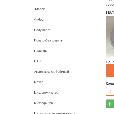
серо
Хлопок
Нал
Фибра
Полушерсть
Полугрубая шерсть
Полиэфир
ПАН
Цена
Акрил высокообъёмный
Мохер
Коли
Микрополиэстер
Микрофибра
Мерсеризированный хлопок