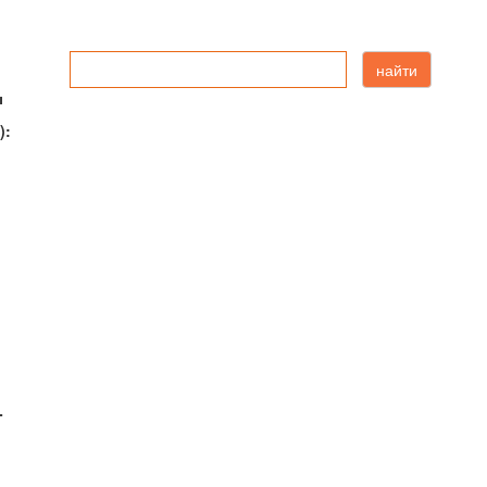
найти
ы
):
-