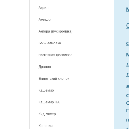
Акрил
Амикор
Ангора (пух кролика)
Бэби-альпака
вискозная целюлоза
Дралон
П
Египетский хлопок
з
Кашемир
Кашемир ПА
Кид-мохер
П
Конопля