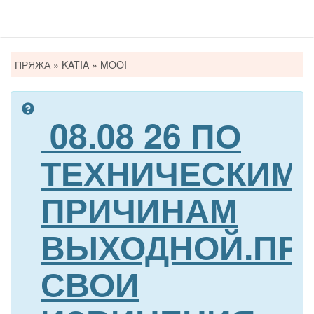
Вы
ПРЯЖА
»
KATIA
»
MOOI
здесь
08.08 26 ПО
ТЕХНИЧЕСКИМ
ПРИЧИНАМ
ВЫХОДНОЙ.ПР
СВОИ